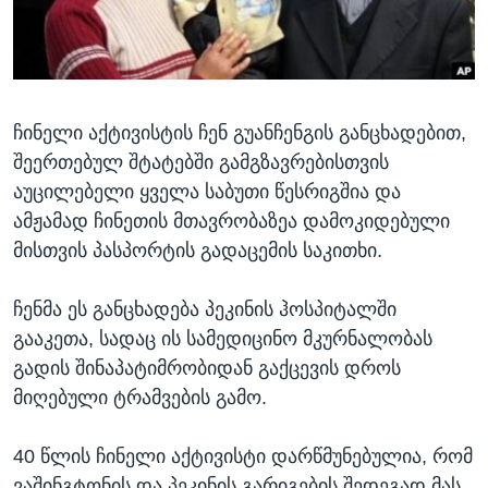
ᲡᲢᲣᲓᲘᲐ ᲕᲐᲨᲘᲜᲒᲢᲝᲜᲘ
ᲔᲙᲝᲜᲝᲛᲘᲙᲐ
Learning English
ᲯᲐᲜᲛᲠᲗᲔᲚᲝᲑᲐ
ᲗᲕᲐᲚᲘ ᲒᲕᲐᲓᲔᲕᲜᲔᲗ
ᲛᲔᲪᲜᲘᲔᲠᲔᲑᲐ
ჩინელი აქტივისტის ჩენ გუანჩენგის განცხადებით,
ᲘᲜᲢᲔᲠᲕᲘᲣ
შეერთებულ შტატებში გამგზავრებისთვის
ᲙᲣᲚᲢᲣᲠᲐ
აუცილებელი ყველა საბუთი წესრიგშია და
ენები
ᲒᲐᲚᲘᲚᲔᲝ
ამჟამად ჩინეთის მთავრობაზეა დამოკიდებული
მისთვის პასპორტის გადაცემის საკითხი.
ᲓᲔᲖᲘᲜᲤᲝᲠᲛᲐᲪᲘᲐ
ჩენმა ეს განცხადება პეკინის ჰოსპიტალში
გააკეთა, სადაც ის სამედიცინო მკურნალობას
გადის შინაპატიმრობიდან გაქცევის დროს
მიღებული ტრამვების გამო.
40 წლის ჩინელი აქტივისტი დარწმუნებულია, რომ
ვაშინგტონის და პეკინის გარიგების შედეგად მას