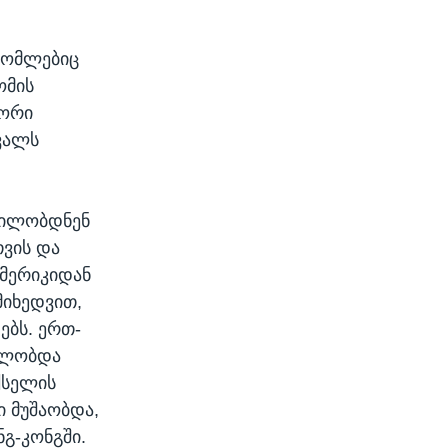
 რომლებიც
ომის
 ორი
ვალს
ცდილობდნენ
თვის და
ამერიკიდან
მიხედვით,
ებს. ერთ-
დილობდა
ქსელის
ი მუშაობდა,
ნგ-კონგში.