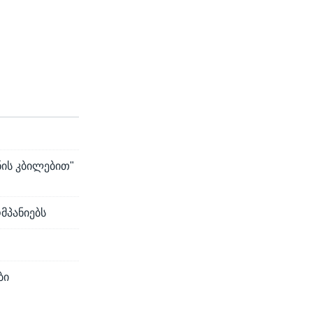
width
px
ნის კბილებით"
მპანიებს
ბი