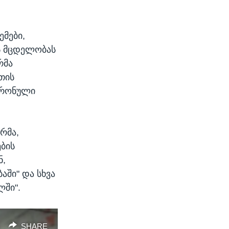
მები,
ს მცდელობას
რმა
თის
ტრონული
რმა,
ების
ნ,
აში" და სხვა
ლში".
SHARE