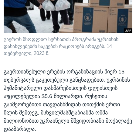
ᲡᲢᲣᲓᲘᲐ ᲕᲐᲨᲘᲜᲒᲢᲝᲜᲘ
ᲔᲙᲝᲜᲝᲛᲘᲙᲐ
Learning English
ᲯᲐᲜᲛᲠᲗᲔᲚᲝᲑᲐ
ᲗᲕᲐᲚᲘ ᲒᲕᲐᲓᲔᲕᲜᲔᲗ
ᲛᲔᲪᲜᲘᲔᲠᲔᲑᲐ
ᲘᲜᲢᲔᲠᲕᲘᲣ
გაეროს მსოფლიო სურსათის პროგრამა უკრაინის
დასახლებებში საკვების რაციონებს არიგებს. 14
ᲙᲣᲚᲢᲣᲠᲐ
თებერვალი, 2023 წ.
ენები
ᲒᲐᲚᲘᲚᲔᲝ
გაერთიანებული ერების ორგანიზაციის მიერ 15
ᲓᲔᲖᲘᲜᲤᲝᲠᲛᲐᲪᲘᲐ
თებერვალს გაკეთებული განცხადებით, უკრაინის
ჰუმანიტარული დახმარებისთვის დღეისთვის
აუცილებელია $5.6 მილიარდი. რუსეთის
განმეორებითი თავდასხმიდან თითქმის ერთი
წლის შემდეგ, მსხვილმასშტაბიანმა ომმა
მილიონობით უკრაინელი მშვიდობიანი მოქალაქე
დააზარალა.