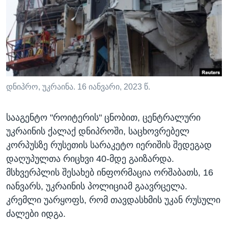
ᲡᲢᲣᲓᲘᲐ ᲕᲐᲨᲘᲜᲒᲢᲝᲜᲘ
ᲔᲙᲝᲜᲝᲛᲘᲙᲐ
Learning English
ᲯᲐᲜᲛᲠᲗᲔᲚᲝᲑᲐ
ᲗᲕᲐᲚᲘ ᲒᲕᲐᲓᲔᲕᲜᲔᲗ
ᲛᲔᲪᲜᲘᲔᲠᲔᲑᲐ
ᲘᲜᲢᲔᲠᲕᲘᲣ
ᲙᲣᲚᲢᲣᲠᲐ
დნიპრო, უკრაინა. 16 იანვარი, 2023 წ.
ენები
ᲒᲐᲚᲘᲚᲔᲝ
სააგენტო "როიტერის" ცნობით, ცენტრალური
ᲓᲔᲖᲘᲜᲤᲝᲠᲛᲐᲪᲘᲐ
უკრაინის ქალაქ დნიპროში, საცხოვრებელ
კორპუსზე რუსეთის სარაკეტო იერიშის შედეგად
დაღუპულთა რიცხვი 40-მდე გაიზარდა.
მსხვერპლის შესახებ ინფორმაცია ორშაბათს, 16
იანვარს, უკრაინის პოლიციამ გაავრცელა.
კრემლი უარყოფს, რომ თავდასხმის უკან რუსული
ძალები იდგა.