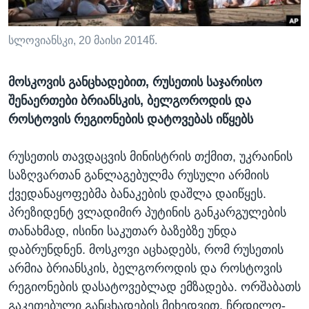
ᲡᲢᲣᲓᲘᲐ ᲕᲐᲨᲘᲜᲒᲢᲝᲜᲘ
ᲔᲙᲝᲜᲝᲛᲘᲙᲐ
Learning English
ᲯᲐᲜᲛᲠᲗᲔᲚᲝᲑᲐ
სლოვიანსკი, 20 მაისი 2014წ.
ᲗᲕᲐᲚᲘ ᲒᲕᲐᲓᲔᲕᲜᲔᲗ
ᲛᲔᲪᲜᲘᲔᲠᲔᲑᲐ
მოსკოვის განცხადებით, რუსეთის საჯარისო
ᲘᲜᲢᲔᲠᲕᲘᲣ
შენაერთები ბრიანსკის, ბელგოროდის და
ᲙᲣᲚᲢᲣᲠᲐ
როსტოვის რეგიონების დატოვებას იწყებს
ენები
ᲒᲐᲚᲘᲚᲔᲝ
რუსეთის თავდაცვის მინისტრის თქმით, უკრაინის
ᲓᲔᲖᲘᲜᲤᲝᲠᲛᲐᲪᲘᲐ
საზღვართან განლაგებულმა რუსული არმიის
ქვედანაყოფებმა ბანაკების დაშლა დაიწყეს.
პრეზიდენტ ვლადიმირ პუტინის განკარგულების
თანახმად, ისინი საკუთარ ბაზებზე უნდა
დაბრუნდნენ. მოსკოვი აცხადებს, რომ რუსეთის
არმია ბრიანსკის, ბელგოროდის და როსტოვის
რეგიონების დასატოვებლად ემზადება. ორშაბათს
გაკეთებული განცხადების მიხედვით, ჩრდილო-