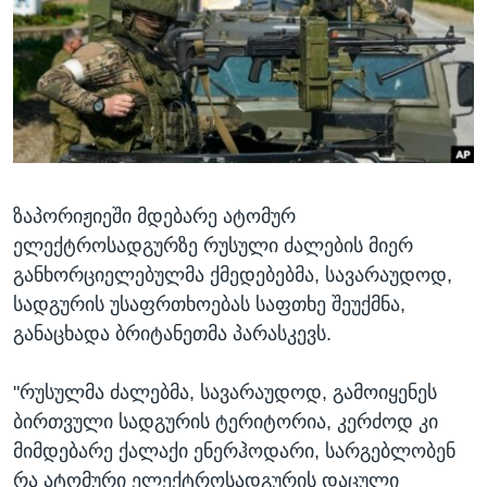
ᲡᲢᲣᲓᲘᲐ ᲕᲐᲨᲘᲜᲒᲢᲝᲜᲘ
ᲔᲙᲝᲜᲝᲛᲘᲙᲐ
Learning English
ᲯᲐᲜᲛᲠᲗᲔᲚᲝᲑᲐ
ᲗᲕᲐᲚᲘ ᲒᲕᲐᲓᲔᲕᲜᲔᲗ
ᲛᲔᲪᲜᲘᲔᲠᲔᲑᲐ
ᲘᲜᲢᲔᲠᲕᲘᲣ
ᲙᲣᲚᲢᲣᲠᲐ
ენები
ზაპორიჟიეში მდებარე ატომურ
ᲒᲐᲚᲘᲚᲔᲝ
ელექტროსადგურზე რუსული ძალების მიერ
ᲓᲔᲖᲘᲜᲤᲝᲠᲛᲐᲪᲘᲐ
განხორციელებულმა ქმედებებმა, სავარაუდოდ,
სადგურის უსაფრთხოებას საფთხე შეუქმნა,
განაცხადა ბრიტანეთმა პარასკევს.
"რუსულმა ძალებმა, სავარაუდოდ, გამოიყენეს
ბირთვული სადგურის ტერიტორია, კერძოდ კი
მიმდებარე ქალაქი ენერჰოდარი, სარგებლობენ
რა ატომური ელექტროსადგურის დაცული