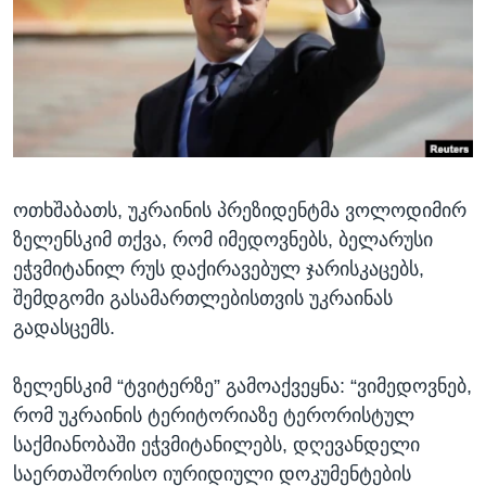
ᲡᲢᲣᲓᲘᲐ ᲕᲐᲨᲘᲜᲒᲢᲝᲜᲘ
ᲔᲙᲝᲜᲝᲛᲘᲙᲐ
Learning English
ᲯᲐᲜᲛᲠᲗᲔᲚᲝᲑᲐ
ᲗᲕᲐᲚᲘ ᲒᲕᲐᲓᲔᲕᲜᲔᲗ
ᲛᲔᲪᲜᲘᲔᲠᲔᲑᲐ
ᲘᲜᲢᲔᲠᲕᲘᲣ
ᲙᲣᲚᲢᲣᲠᲐ
ენები
ოთხშაბათს, უკრაინის პრეზიდენტმა ვოლოდიმირ
ᲒᲐᲚᲘᲚᲔᲝ
ზელენსკიმ თქვა, რომ იმედოვნებს, ბელარუსი
ᲓᲔᲖᲘᲜᲤᲝᲠᲛᲐᲪᲘᲐ
ეჭვმიტანილ რუს დაქირავებულ ჯარისკაცებს,
შემდგომი გასამართლებისთვის უკრაინას
გადასცემს.
ზელენსკიმ “ტვიტერზე” გამოაქვეყნა: “ვიმედოვნებ,
რომ უკრაინის ტერიტორიაზე ტერორისტულ
საქმიანობაში ეჭვმიტანილებს, დღევანდელი
საერთაშორისო იურიდიული დოკუმენტების