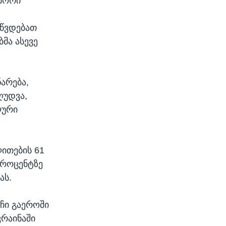
ლმორი
უწვდებათ
მა ასევე
არება,
ღუდვა,
ლური
ლითების 61
პროცენტზე
ას.
ლჩი გაეროში
რაინაში