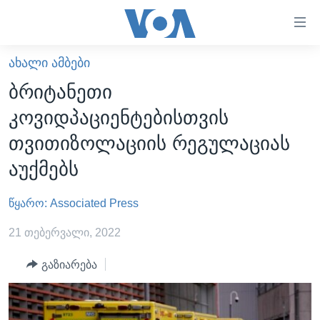
ბმულები
ხელმისაწვდომობისთვის
გადადით
ᲐᲮᲐᲚᲘ ᲐᲛᲑᲔᲑᲘ
ᲛᲗᲐᲕᲐᲠᲘ
მთავარზე
ბრიტანეთი
გადადით
ᲐᲮᲐᲚᲘ ᲐᲛᲑᲔᲑᲘ
კოვიდპაციენტებისთვის
მთავარ
ᲡᲐᲥᲐᲠᲗᲕᲔᲚᲝ
ნავიგაციაზე
თვითიზოლაციის რეგულაციას
ᲐᲨᲨ
გადადით
აუქმებს
ძიებაზე
ᲐᲨᲨ-ᲘᲡ ᲐᲠᲩᲔᲕᲜᲔᲑᲘ 2024
წყარო: Associated Press
ᲛᲡᲝᲤᲚᲘᲝ
ᲕᲘᲓᲔᲝᲔᲑᲘ
21 თებერვალი, 2022
ᲒᲐᲓᲐᲪᲔᲛᲔᲑᲘ
გაზიარება
ᲡᲮᲕᲐ ᲡᲘᲐᲮᲚᲔᲔᲑᲘ
ᲕᲐᲨᲘᲜᲒᲢᲝᲜᲘ ᲓᲦᲔᲡ
ᲠᲣᲡᲔᲗᲘᲡ ᲨᲔᲭᲠᲐ ᲣᲙᲠᲐᲘᲜᲐᲨᲘ
ᲮᲔᲓᲕᲐ ᲕᲐᲨᲘᲜᲒᲢᲝᲜᲘᲓᲐᲜ
ᲞᲝᲚᲘᲢᲘᲙᲐ