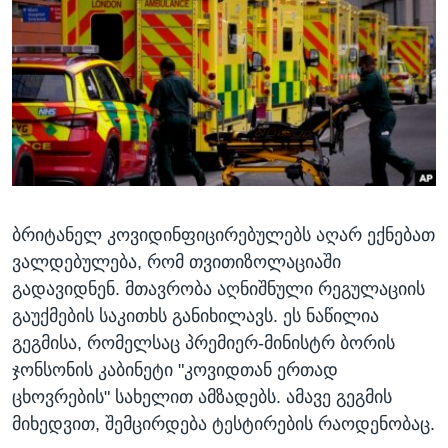
ᲡᲢᲣᲓᲘᲐ ᲕᲐᲨᲘᲜᲒᲢᲝᲜᲘ
ᲔᲙᲝᲜᲝᲛᲘᲙᲐ
Learning English
ᲯᲐᲜᲛᲠᲗᲔᲚᲝᲑᲐ
ᲗᲕᲐᲚᲘ ᲒᲕᲐᲓᲔᲕᲜᲔᲗ
ᲛᲔᲪᲜᲘᲔᲠᲔᲑᲐ
ᲘᲜᲢᲔᲠᲕᲘᲣ
ᲙᲣᲚᲢᲣᲠᲐ
ენები
ᲒᲐᲚᲘᲚᲔᲝ
ბრიტანელ კოვიდინფიცირებულებს აღარ ექნებათ
ᲓᲔᲖᲘᲜᲤᲝᲠᲛᲐᲪᲘᲐ
ვალდებულება, რომ თვითიზოლაციაში
გადავიდნენ. მთავრობა აღნიშნული რეგულაციის
გაუქმების საკითხს განიხილავს. ეს ნაწილია
გეგმისა, რომელსაც პრემიერ-მინისტრ ბორის
ჯონსონის კაბინეტი "კოვიდთან ერთად
ცხოვრების" სახელით ამზადებს. ამავე გეგმის
მიხედვით, შემცირდება ტესტირების რაოდენობაც.