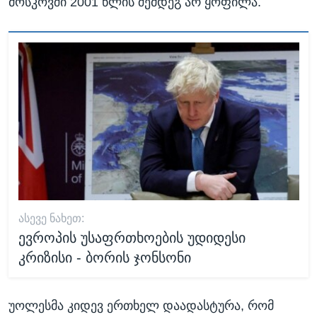
მოსკოვში 2001 წლის შემდეგ არ ყოფილა.
ᲐᲡᲔᲕᲔ ᲜᲐᲮᲔᲗ:
ევროპის უსაფრთხოების უდიდესი
კრიზისი - ბორის ჯონსონი
უოლესმა კიდევ ერთხელ დაადასტურა, რომ