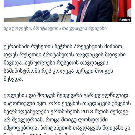
ᲡᲢᲣᲓᲘᲐ ᲕᲐᲨᲘᲜᲒᲢᲝᲜᲘ
ᲔᲙᲝᲜᲝᲛᲘᲙᲐ
Learning English
ᲯᲐᲜᲛᲠᲗᲔᲚᲝᲑᲐ
ᲗᲕᲐᲚᲘ ᲒᲕᲐᲓᲔᲕᲜᲔᲗ
ᲛᲔᲪᲜᲘᲔᲠᲔᲑᲐ
ბენ უოლესი, ბრიტანეთის თავდაცვის მდივანი
ᲘᲜᲢᲔᲠᲕᲘᲣ
უკრაინაში რუსეთის შეჭრის პრევენციის მიზნით,
ᲙᲣᲚᲢᲣᲠᲐ
დღეს რუსეთში ბრიტანეთის თავდაცვის მდივანი
ენები
ᲒᲐᲚᲘᲚᲔᲝ
ჩავიდა. ბენ უოლესი რუსეთის თავდაცვის
სამინისტროში რუს კოლეგა სერგეი შოიგუს
ᲓᲔᲖᲘᲜᲤᲝᲠᲛᲐᲪᲘᲐ
შეხვდა.
უოლესის და შოიგუს შეხვედრა გარკვეულწილად
ისტორიული იყო, ორი ქვეყნის თავდაცვის უწყების
ხელმძღვანელები ერთმანეთს 2013 წლის შემდეგ
არ შეხვედრიან, როცა შოიგუ ლონდონში
იმყოფებოდა. ბრიტანეთის თავდაცვის მდივანი კი