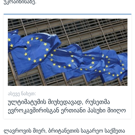
უკრაინისაზე.
ᲐᲡᲔᲕᲔ ᲜᲐᲮᲔᲗ:
ულტიმატუმის მიუხედავად, რუსეთმა
ევროკავშირისგან ერთიანი პასუხი მიიღო
ლავროვის მიერ, ბრიტანეთის საგარეო საქმეთა