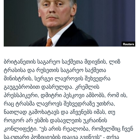
ᲡᲢᲣᲓᲘᲐ ᲕᲐᲨᲘᲜᲒᲢᲝᲜᲘ
ᲔᲙᲝᲜᲝᲛᲘᲙᲐ
Learning English
ᲯᲐᲜᲛᲠᲗᲔᲚᲝᲑᲐ
ᲗᲕᲐᲚᲘ ᲒᲕᲐᲓᲔᲕᲜᲔᲗ
ᲛᲔᲪᲜᲘᲔᲠᲔᲑᲐ
ᲘᲜᲢᲔᲠᲕᲘᲣ
ᲙᲣᲚᲢᲣᲠᲐ
ენები
ბრიტანეთის საგარეო საქმეთა მდივნის, ლიზ
ᲒᲐᲚᲘᲚᲔᲝ
ტრასისა და რუსეთის საგარეო საქმეთა
ᲓᲔᲖᲘᲜᲤᲝᲠᲛᲐᲪᲘᲐ
მინისტრის, სერგეი ლავროვის შეხვედრა
გაუგებრობით დასრულდა. კრემლის
პრესსპიკერი, დმიტრი პესკოვი ამბობს, რომ ის,
რაც ტრასმა ლავროვს შეხვედრაზე უთხრა,
ნათლად გამოხატავს და აჩვენებს იმას, თუ
როგორ არ ესმის დასავლეთს უკრაინის
კონლიფქტი. "ეს არის რეალობა, რომელშიც ჩვენ
საკუთარი პოზიციების დაცვა გვიწევს" - თქვა