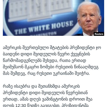
ᲡᲢᲣᲓᲘᲐ ᲕᲐᲨᲘᲜᲒᲢᲝᲜᲘ
ᲔᲙᲝᲜᲝᲛᲘᲙᲐ
Learning English
ᲯᲐᲜᲛᲠᲗᲔᲚᲝᲑᲐ
ᲗᲕᲐᲚᲘ ᲒᲕᲐᲓᲔᲕᲜᲔᲗ
ᲛᲔᲪᲜᲘᲔᲠᲔᲑᲐ
ᲘᲜᲢᲔᲠᲕᲘᲣ
ᲙᲣᲚᲢᲣᲠᲐ
ენები
ამერიკის შეერთებული შტატების პრეზიდენტი ჯო
ᲒᲐᲚᲘᲚᲔᲝ
ბაიდენი დიდი შვიდეულის წევრი ქვეყნების
ᲓᲔᲖᲘᲜᲤᲝᲠᲛᲐᲪᲘᲐ
წარმომადგენლებს შეხვდა, რათა ერთად
შეიმუშაონ მკაცრი ზომები რუსეთის წინააღმდეგ
მას შემდეგ, რაც რუსეთი უკრაინაში შეიჭრა.
რაზე ისაუბრა და შეთანხმდა ამერიკის
პრეზიდენტი დიდი შვიდეულის წევრებთან
ერთად, ამას დღეს ვაშინგტონის დროით შუა
დღის 12:30 წუთზე გავიგებთ. პრეზიდენტმა