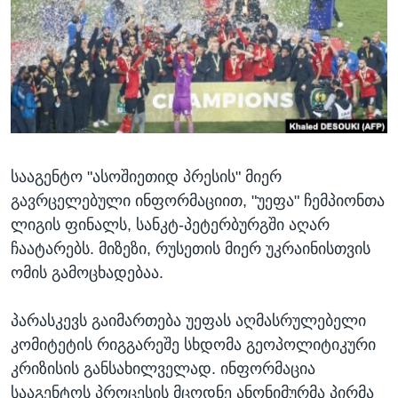
ᲡᲢᲣᲓᲘᲐ ᲕᲐᲨᲘᲜᲒᲢᲝᲜᲘ
ᲔᲙᲝᲜᲝᲛᲘᲙᲐ
Learning English
ᲯᲐᲜᲛᲠᲗᲔᲚᲝᲑᲐ
ᲗᲕᲐᲚᲘ ᲒᲕᲐᲓᲔᲕᲜᲔᲗ
ᲛᲔᲪᲜᲘᲔᲠᲔᲑᲐ
ᲘᲜᲢᲔᲠᲕᲘᲣ
ᲙᲣᲚᲢᲣᲠᲐ
ენები
სააგენტო "ასოშიეთიდ პრესის" მიერ
ᲒᲐᲚᲘᲚᲔᲝ
გავრცელებული ინფორმაციით, "უეფა" ჩემპიონთა
ᲓᲔᲖᲘᲜᲤᲝᲠᲛᲐᲪᲘᲐ
ლიგის ფინალს, სანკტ-პეტერბურგში აღარ
ჩაატარებს. მიზეზი, რუსეთის მიერ უკრაინისთვის
ომის გამოცხადებაა.
პარასკევს გაიმართება უეფას აღმასრულებელი
კომიტეტის რიგგარეშე სხდომა გეოპოლიტიკური
კრიზისის განსახილველად. ინფორმაცია
სააგენტოს პროცესის მცოდნე ანონიმურმა პირმა