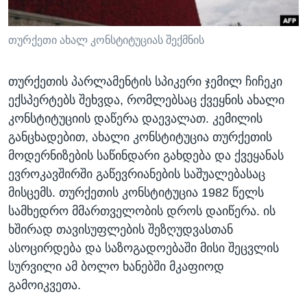
ᲡᲢᲣᲓᲘᲐ ᲕᲐᲨᲘᲜᲒᲢᲝᲜᲘ
ᲔᲙᲝᲜᲝᲛᲘᲙᲐ
Learning English
ᲯᲐᲜᲛᲠᲗᲔᲚᲝᲑᲐ
თურქეთი ახალ კონსტიტუციას შექმნის
ᲗᲕᲐᲚᲘ ᲒᲕᲐᲓᲔᲕᲜᲔᲗ
ᲛᲔᲪᲜᲘᲔᲠᲔᲑᲐ
თურქეთის პარლამენტის სპიკერი ჯემილ ჩიჩეკი
ᲘᲜᲢᲔᲠᲕᲘᲣ
ექსპერტებს შეხვდა, რომლებსაც ქვეყნის ახალი
ᲙᲣᲚᲢᲣᲠᲐ
კონსტიტუციის დაწერა დაევალათ. კემილის
ენები
განცხადებით, ახალი კონსტიტუცია თურქეთის
ᲒᲐᲚᲘᲚᲔᲝ
მოდერნიზების საწინდარი გახდება და ქვეყანას
ᲓᲔᲖᲘᲜᲤᲝᲠᲛᲐᲪᲘᲐ
ევროკავშირში გაწევრიანების საშუალებასაც
მისცემს. თურქეთის კონსტიტუცია 1982 წელს
სამხედრო მმართველობის დროს დაიწერა. ის
ხშირად თავისუფლების შეზღუდვასთან
ასოცირდება და საზოგადოებაში მისი შეცვლის
სურვილი ამ ბოლო ხანებში მკაფიოდ
გამოიკვეთა.