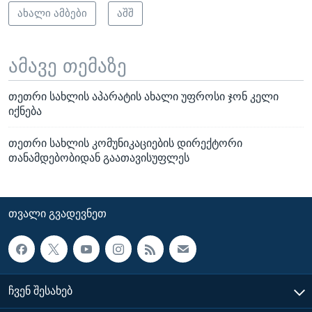
ახალი ამბები
აშშ
ამავე თემაზე
თეთრი სახლის აპარატის ახალი უფროსი ჯონ კელი
იქნება
თეთრი სახლის კომუნიკაციების დირექტორი
თანამდებობიდან გაათავისუფლეს
ᲗᲕᲐᲚᲘ ᲒᲕᲐᲓᲔᲕᲜᲔᲗ
ᲩᲕᲔᲜ ᲨᲔᲡᲐᲮᲔᲑ