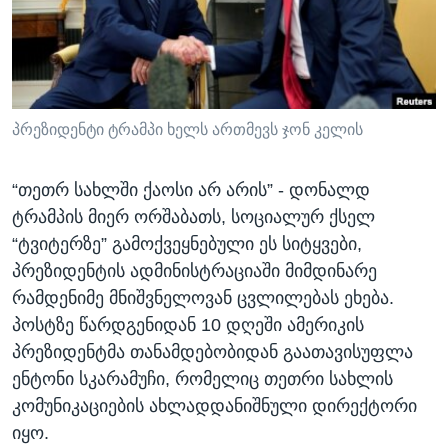
ᲡᲢᲣᲓᲘᲐ ᲕᲐᲨᲘᲜᲒᲢᲝᲜᲘ
ᲔᲙᲝᲜᲝᲛᲘᲙᲐ
Learning English
ᲯᲐᲜᲛᲠᲗᲔᲚᲝᲑᲐ
ᲗᲕᲐᲚᲘ ᲒᲕᲐᲓᲔᲕᲜᲔᲗ
ᲛᲔᲪᲜᲘᲔᲠᲔᲑᲐ
ᲘᲜᲢᲔᲠᲕᲘᲣ
პრეზიდენტი ტრამპი ხელს ართმევს ჯონ კელის
ᲙᲣᲚᲢᲣᲠᲐ
ენები
“თეთრ სახლში ქაოსი არ არის” - დონალდ
ᲒᲐᲚᲘᲚᲔᲝ
ტრამპის მიერ ორშაბათს, სოციალურ ქსელ
ᲓᲔᲖᲘᲜᲤᲝᲠᲛᲐᲪᲘᲐ
“ტვიტერზე” გამოქვეყნებული ეს სიტყვები,
პრეზიდენტის ადმინისტრაციაში მიმდინარე
რამდენიმე მნიშვნელოვან ცვლილებას ეხება.
პოსტზე წარდგენიდან 10 დღეში ამერიკის
პრეზიდენტმა თანამდებობიდან გაათავისუფლა
ენტონი სკარამუჩი, რომელიც თეთრი სახლის
კომუნიკაციების ახლადდანიშნული დირექტორი
იყო.