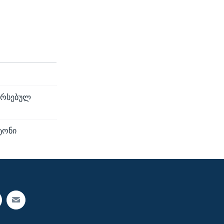
width
px
არსებულ
ტონი