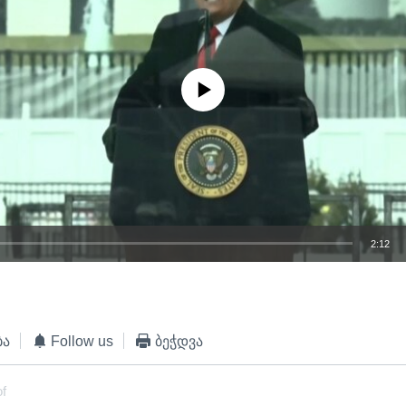
No media source currently available
2:12
EMBED
ბა
Follow us
ბეჭდვა
of