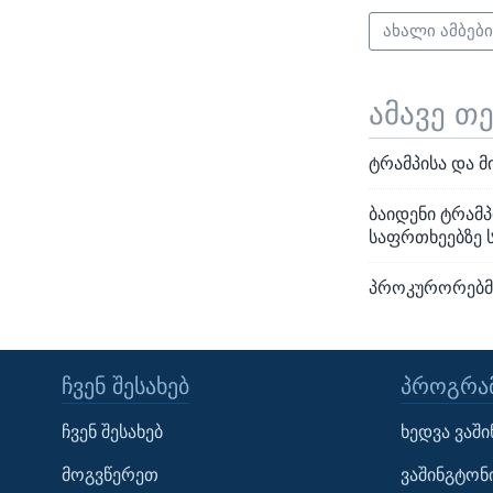
ახალი ამბებ
ამავე თ
ტრამპისა და მ
ბაიდენი ტრამ
საფრთხეებზე 
პროკურორებმა
ᲩᲕᲔᲜ ᲨᲔᲡᲐᲮᲔᲑ
ᲞᲠᲝᲒᲠᲐᲛ
Learning English
ჩვენ შესახებ
ხედვა ვაშ
ᲗᲕᲐᲚᲘ ᲒᲕᲐᲓᲔᲕᲜᲔᲗ
მოგვწერეთ
ვაშინგტონ