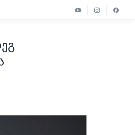
დეგ
ა