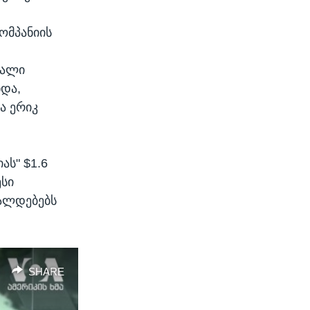
კომპანიის
რალი
ხდა,
ა ერიკ
ას" $1.6
ესი
ალდებებს
SHARE