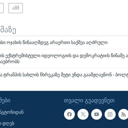
ი
აშშ
ემაზე
ისი ოჯახის წინააღმდეგ არაერთი საქმეა აღძრული
პის ექსტრემისტული იდეოლოგიის და დემოკრატიის წინაშე 
საუბრობს
 ტრამპის სახლის ჩხრეკაზე მეტი უნდა გაამჟღავნონ - ბოლ
ᲔᲑᲘ
ᲗᲕᲐᲚᲘ ᲒᲕᲐᲓᲔᲕᲜᲔᲗ
ინგტონიდან
ი დღეს