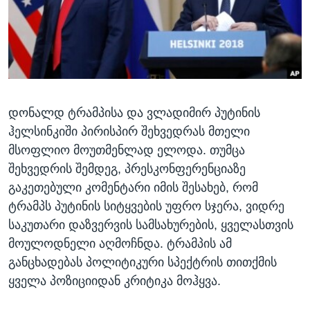
ᲡᲢᲣᲓᲘᲐ ᲕᲐᲨᲘᲜᲒᲢᲝᲜᲘ
ᲔᲙᲝᲜᲝᲛᲘᲙᲐ
Learning English
ᲯᲐᲜᲛᲠᲗᲔᲚᲝᲑᲐ
ᲗᲕᲐᲚᲘ ᲒᲕᲐᲓᲔᲕᲜᲔᲗ
ᲛᲔᲪᲜᲘᲔᲠᲔᲑᲐ
ᲘᲜᲢᲔᲠᲕᲘᲣ
დონალდ ტრამპისა და ვლადიმირ პუტინის
ᲙᲣᲚᲢᲣᲠᲐ
ენები
ჰელსინკიში პირისპირ შეხვედრას მთელი
ᲒᲐᲚᲘᲚᲔᲝ
მსოფლიო მოუთმენლად ელოდა. თუმცა
ᲓᲔᲖᲘᲜᲤᲝᲠᲛᲐᲪᲘᲐ
შეხვედრის შემდეგ, პრესკონფერენციაზე
გაკეთებული კომენტარი იმის შესახებ, რომ
ტრამპს პუტინის სიტყვების უფრო სჯერა, ვიდრე
საკუთარი დაზვერვის სამსახურების, ყველასთვის
მოულოდნელი აღმოჩნდა. ტრამპის ამ
განცხადებას პოლიტიკური სპექტრის თითქმის
ყველა პოზიციიდან კრიტიკა მოჰყვა.