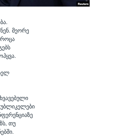
ბა.
ნენ. მეორე
 როცა
გებს
ოჰყვა.
ქსელ
სხვავებული
სპუბლიკელები
ნფერენციაზე
ზს, თუ
ებში.