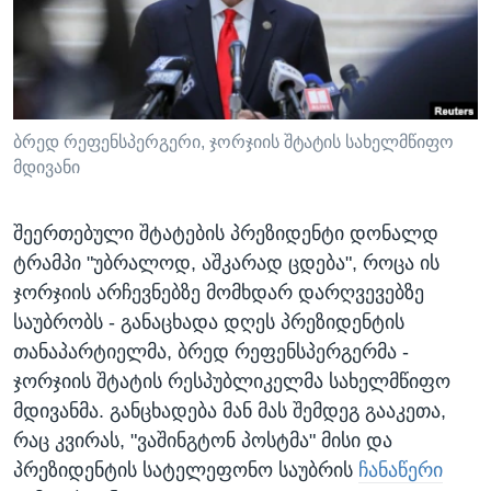
ᲡᲢᲣᲓᲘᲐ ᲕᲐᲨᲘᲜᲒᲢᲝᲜᲘ
ᲔᲙᲝᲜᲝᲛᲘᲙᲐ
Learning English
ᲯᲐᲜᲛᲠᲗᲔᲚᲝᲑᲐ
ᲗᲕᲐᲚᲘ ᲒᲕᲐᲓᲔᲕᲜᲔᲗ
ᲛᲔᲪᲜᲘᲔᲠᲔᲑᲐ
ᲘᲜᲢᲔᲠᲕᲘᲣ
ბრედ რეფენსპერგერი, ჯორჯიის შტატის სახელმწიფო
მდივანი
ᲙᲣᲚᲢᲣᲠᲐ
ენები
ᲒᲐᲚᲘᲚᲔᲝ
შეერთებული შტატების პრეზიდენტი დონალდ
ᲓᲔᲖᲘᲜᲤᲝᲠᲛᲐᲪᲘᲐ
ტრამპი "უბრალოდ, აშკარად ცდება", როცა ის
ჯორჯიის არჩევნებზე მომხდარ დარღვევებზე
საუბრობს - განაცხადა დღეს პრეზიდენტის
თანაპარტიელმა, ბრედ რეფენსპერგერმა -
ჯორჯიის შტატის რესპუბლიკელმა სახელმწიფო
მდივანმა. განცხადება მან მას შემდეგ გააკეთა,
რაც კვირას, "ვაშინგტონ პოსტმა" მისი და
პრეზიდენტის სატელეფონო საუბრის
ჩანაწერი