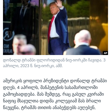
ᲡᲢᲣᲓᲘᲐ ᲕᲐᲨᲘᲜᲒᲢᲝᲜᲘ
ᲔᲙᲝᲜᲝᲛᲘᲙᲐ
Learning English
ᲯᲐᲜᲛᲠᲗᲔᲚᲝᲑᲐ
ᲗᲕᲐᲚᲘ ᲒᲕᲐᲓᲔᲕᲜᲔᲗ
ᲛᲔᲪᲜᲘᲔᲠᲔᲑᲐ
ᲘᲜᲢᲔᲠᲕᲘᲣ
ᲙᲣᲚᲢᲣᲠᲐ
ენები
ᲒᲐᲚᲘᲚᲔᲝ
ᲓᲔᲖᲘᲜᲤᲝᲠᲛᲐᲪᲘᲐ
დონალდ ტრამპი ფლორიდიდან ნიუ-იორკში ჩავიდა. 3
აპრილი, 2023 წ. ნიუ-იორკი, აშშ.
ამერიკის ყოფილი პრეზიდენტი დონალდ ტრამპი
დღეს, 4 აპრილს, მანჰეტენის სასამართლოში
გამოცხადდება. მას შემდეგ, რაც გასულ კვირაში
ნაფიც მსაჯულთა დიდმა კოლეგიამ მას ბრალი
წაუყენა, ტრამპს თითის ანაბეჭდებს აუღებენ,