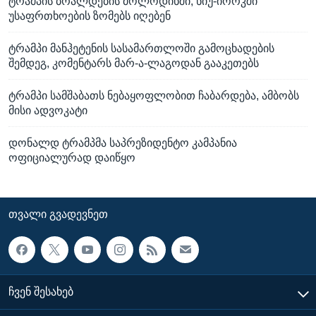
ტრამპის ბრალდების მოლოდინში, ნიუ-იორკში
უსაფრთხოების ზომებს იღებენ
ტრამპი მანჰეტენის სასამართლოში გამოცხადების
შემდეგ, კომენტარს მარ-ა-ლაგოდან გააკეთებს
ტრამპი სამშაბათს ნებაყოფლობით ჩაბარდება, ამბობს
მისი ადვოკატი
დონალდ ტრამპმა საპრეზიდენტო კამპანია
ოფიციალურად დაიწყო
ᲗᲕᲐᲚᲘ ᲒᲕᲐᲓᲔᲕᲜᲔᲗ
ᲩᲕᲔᲜ ᲨᲔᲡᲐᲮᲔᲑ