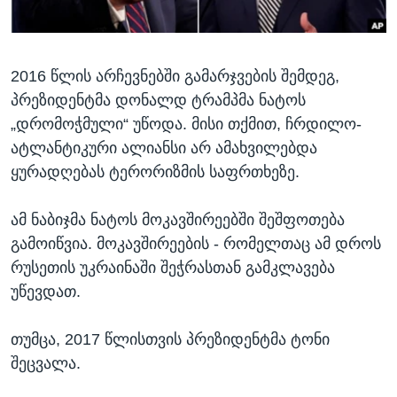
ᲡᲢᲣᲓᲘᲐ ᲕᲐᲨᲘᲜᲒᲢᲝᲜᲘ
ᲔᲙᲝᲜᲝᲛᲘᲙᲐ
Learning English
ᲯᲐᲜᲛᲠᲗᲔᲚᲝᲑᲐ
2016 წლის არჩევნებში გამარჯვების შემდეგ,
ᲗᲕᲐᲚᲘ ᲒᲕᲐᲓᲔᲕᲜᲔᲗ
ᲛᲔᲪᲜᲘᲔᲠᲔᲑᲐ
პრეზიდენტმა დონალდ ტრამპმა ნატოს
ᲘᲜᲢᲔᲠᲕᲘᲣ
„დრომოჭმული“ უწოდა. მისი თქმით, ჩრდილო-
ᲙᲣᲚᲢᲣᲠᲐ
ატლანტიკური ალიანსი არ ამახვილებდა
ენები
ყურადღებას ტერორიზმის საფრთხეზე.
ᲒᲐᲚᲘᲚᲔᲝ
ᲓᲔᲖᲘᲜᲤᲝᲠᲛᲐᲪᲘᲐ
ამ ნაბიჯმა ნატოს მოკავშირეებში შეშფოთება
გამოიწვია. მოკავშირეების - რომელთაც ამ დროს
რუსეთის უკრაინაში შეჭრასთან გამკლავება
უწევდათ.
თუმცა, 2017 წლისთვის პრეზიდენტმა ტონი
შეცვალა.