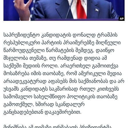
ᲡᲢᲣᲓᲘᲐ ᲕᲐᲨᲘᲜᲒᲢᲝᲜᲘ
ᲔᲙᲝᲜᲝᲛᲘᲙᲐ
Learning English
ᲯᲐᲜᲛᲠᲗᲔᲚᲝᲑᲐ
ᲗᲕᲐᲚᲘ ᲒᲕᲐᲓᲔᲕᲜᲔᲗ
ᲛᲔᲪᲜᲘᲔᲠᲔᲑᲐ
საპრეზიდენტო კანდიდატის დონალდ ტრამპის
ᲘᲜᲢᲔᲠᲕᲘᲣ
რესპუბლიკური პარტიის პრაიმერებზე მიღწეული
ᲙᲣᲚᲢᲣᲠᲐ
წარმოუდგენელი წარმატების შემდეგ, დაიწყო
ენები
ᲒᲐᲚᲘᲚᲔᲝ
მსჯელობა თემაზე, თუ რამდენად დიდია ამ
საქმეში მედიის როლი. არაერთხელ გამოითქვა
ᲓᲔᲖᲘᲜᲤᲝᲠᲛᲐᲪᲘᲐ
მოსაზრება იმის თაობაზე, რომ ამერიკული მედია
არაადეკვატურად აფასებს მის საქმიანობას და არ
უსვამს კანდიდატს საკმარისად რთულ კითხვებს
სამომავლო სახელმწიფო პოლიტიკის თაობაზე
გამოთქმულ, ხშირად სკანდალურ
განცხადებებთან დაკავშირებით.
მინიშნება ამ თემაზე ორშაბათს პრეზიდენტმა