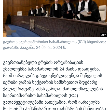
ᲡᲢᲣᲓᲘᲐ ᲕᲐᲨᲘᲜᲒᲢᲝᲜᲘ
ᲔᲙᲝᲜᲝᲛᲘᲙᲐ
Learning English
ᲯᲐᲜᲛᲠᲗᲔᲚᲝᲑᲐ
ᲗᲕᲐᲚᲘ ᲒᲕᲐᲓᲔᲕᲜᲔᲗ
ᲛᲔᲪᲜᲘᲔᲠᲔᲑᲐ
ᲘᲜᲢᲔᲠᲕᲘᲣ
ᲙᲣᲚᲢᲣᲠᲐ
გაეროს საერთაშორისო სასამართლოს (ICJ) სხდომათა
ენები
დარბაზი ჰააგაში. 24 მაისი, 2024 წ.
ᲒᲐᲚᲘᲚᲔᲝ
ᲓᲔᲖᲘᲜᲤᲝᲠᲛᲐᲪᲘᲐ
გაერთიანებული ერების ორგანიზაციის
უმაღლესმა სასამართლომ 24 მაისს დაადგინა,
რომ ისრაელმა დაუყოვნებლივ უნდა შეწყვიტოს
იერიში ღაზის სექტორის სამხრეთით მდებარე
ქალაქ რაფაზე. ამას გარდა, მართლმსაჯულების
საერთაშორისო სასამართლოს (ICJ)
გადაწყვეტილებაში ნათქვამია, რომ ისრაელმა
სექტორში ჰუმანიტარული დახმარების მიწოდებაც