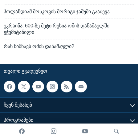
ჰოლანდიამ მოსკოვის მორიგი ჯაშუში გააძევა
უკრაინა: 600-ზე მეტი რუსია ომის დანაშაულში
ეჭვმიტანილი
რას ნიშნავს ომის დანაშაული?
ᲗᲕᲐᲚᲘ ᲒᲕᲐᲓᲔᲕᲜᲔᲗ
ᲩᲕᲔᲜ ᲨᲔᲡᲐᲮᲔᲑ
ᲞᲠᲝᲒᲠᲐᲛᲔᲑᲘ