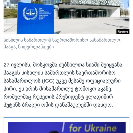
ᲡᲢᲣᲓᲘᲐ ᲕᲐᲨᲘᲜᲒᲢᲝᲜᲘ
ᲔᲙᲝᲜᲝᲛᲘᲙᲐ
Learning English
ᲯᲐᲜᲛᲠᲗᲔᲚᲝᲑᲐ
ᲗᲕᲐᲚᲘ ᲒᲕᲐᲓᲔᲕᲜᲔᲗ
ᲛᲔᲪᲜᲘᲔᲠᲔᲑᲐ
ᲘᲜᲢᲔᲠᲕᲘᲣ
სისხლის სამართლის საერთაშორისო სასამართლო.
ჰააგა, ნიდერლანდები
ᲙᲣᲚᲢᲣᲠᲐ
ენები
ᲒᲐᲚᲘᲚᲔᲝ
27 ივლისს, მოსკოვმა ძებნილთა სიაში შეიყვანა
ᲓᲔᲖᲘᲜᲤᲝᲠᲛᲐᲪᲘᲐ
ჰააგის სისხლის სამართლის საერთაშორისო
სასამართლოს (ICC) უკვე მესამე ოფიციალური
პირი. ეს არის მოსამართლე ტომოკო აკანე,
რომელმაც რუსეთის პრეზიდენტ ვლადიმირ
პუტინს ბრალი ომის დანაშაულებში დასდო.