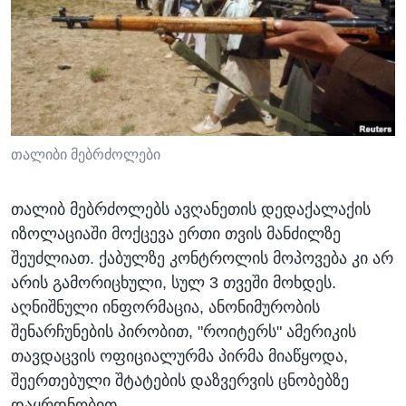
ᲡᲢᲣᲓᲘᲐ ᲕᲐᲨᲘᲜᲒᲢᲝᲜᲘ
ᲔᲙᲝᲜᲝᲛᲘᲙᲐ
Learning English
ᲯᲐᲜᲛᲠᲗᲔᲚᲝᲑᲐ
ᲗᲕᲐᲚᲘ ᲒᲕᲐᲓᲔᲕᲜᲔᲗ
ᲛᲔᲪᲜᲘᲔᲠᲔᲑᲐ
ᲘᲜᲢᲔᲠᲕᲘᲣ
ᲙᲣᲚᲢᲣᲠᲐ
თალიბი მებრძოლები
ენები
ᲒᲐᲚᲘᲚᲔᲝ
თალიბ მებრძოლებს ავღანეთის დედაქალაქის
ᲓᲔᲖᲘᲜᲤᲝᲠᲛᲐᲪᲘᲐ
იზოლაციაში მოქცევა ერთი თვის მანძილზე
შეუძლიათ. ქაბულზე კონტროლის მოპოვება კი არ
არის გამორიცხული, სულ 3 თვეში მოხდეს.
აღნიშნული ინფორმაცია, ანონიმურობის
შენარჩუნების პირობით, "როიტერს" ამერიკის
თავდაცვის ოფიციალურმა პირმა მიაწყოდა,
შეერთებული შტატების დაზვერვის ცნობებზე
დაყრდნობით.