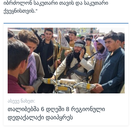
იბრძოლონ საკუთარი თავის და საკუთარი
ქვეყნისთვის.“
ᲐᲡᲔᲕᲔ ᲜᲐᲮᲔᲗ:
თალიბებმა 6 დღეში 8 რეგიონული
დედაქალაქი დაიპყრეს