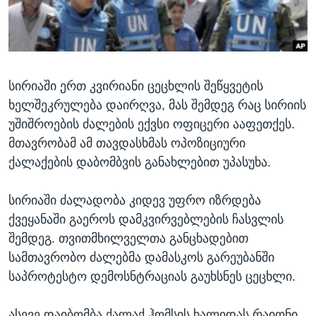
ᲡᲢᲣᲓᲘᲐ ᲕᲐᲨᲘᲜᲒᲢᲝᲜᲘ
ᲔᲙᲝᲜᲝᲛᲘᲙᲐ
Learning English
ᲯᲐᲜᲛᲠᲗᲔᲚᲝᲑᲐ
ᲗᲕᲐᲚᲘ ᲒᲕᲐᲓᲔᲕᲜᲔᲗ
ᲛᲔᲪᲜᲘᲔᲠᲔᲑᲐ
სირიაში ერთ კვირიანი ცეცხლის შეწყვეტის
ᲘᲜᲢᲔᲠᲕᲘᲣ
ხელშეკრულება დაირღვა, მას შემდეგ რაც სირიის
ᲙᲣᲚᲢᲣᲠᲐ
უშიშროების ძალების ექვსი ოფიცერი ააფეთქეს.
ენები
ᲒᲐᲚᲘᲚᲔᲝ
მთავრობამ ამ თავდასხმას ოპოზიციური
ქალაქების დაბომბვის განახლებით უპასუხა.
ᲓᲔᲖᲘᲜᲤᲝᲠᲛᲐᲪᲘᲐ
სირიაში ძალადობა კიდევ უფრო იზრდება
ქვეყანაში გაეროს დამკვირვებლების ჩასვლის
შემდეგ. თვითმხილველთა განცხადებით
სამთავრობო ძალებმა დამასკოს გარეუბანში
საპროტესტო დემოსნტრაციას გაუხსნეს ცეცხლი.
ასევე დაიბომბა ქალაქ ჰომსის ხალიდას რაიონი.