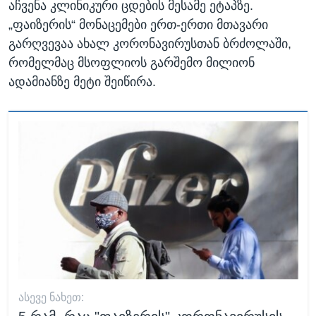
აჩვენა კლინიკური ცდების მესამე ეტაპზე.
„ფაიზერის“ მონაცემები ერთ-ერთი მთავარი
გარღვევაა ახალ კორონავირუსთან ბრძოლაში,
რომელმაც მსოფლიოს გარშემო მილიონ
ადამიანზე მეტი შეიწირა.
ᲐᲡᲔᲕᲔ ᲜᲐᲮᲔᲗ: