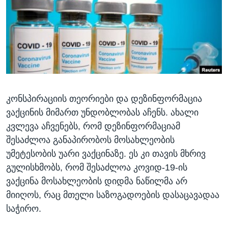
ᲡᲢᲣᲓᲘᲐ ᲕᲐᲨᲘᲜᲒᲢᲝᲜᲘ
ᲔᲙᲝᲜᲝᲛᲘᲙᲐ
Learning English
ᲯᲐᲜᲛᲠᲗᲔᲚᲝᲑᲐ
ᲗᲕᲐᲚᲘ ᲒᲕᲐᲓᲔᲕᲜᲔᲗ
ᲛᲔᲪᲜᲘᲔᲠᲔᲑᲐ
ᲘᲜᲢᲔᲠᲕᲘᲣ
ᲙᲣᲚᲢᲣᲠᲐ
ენები
კონსპირაციის თეორიები და დეზინფორმაცია
ᲒᲐᲚᲘᲚᲔᲝ
ვაქცინის მიმართ უნდობლობას აჩენს. ახალი
ᲓᲔᲖᲘᲜᲤᲝᲠᲛᲐᲪᲘᲐ
კვლევა აჩვენებს, რომ დეზინფორმაციამ
შესაძლოა განაპირობოს მოსახლეობის
უმეტესობის უარი ვაქცინაზე. ეს კი თავის მხრივ
გულისხმობს, რომ შესაძლოა კოვიდ-19-ის
ვაქცინა მოსახლეობის დიდმა ნაწილმა არ
მიიღოს, რაც მთელი საზოგადოების დასაცავადაა
საჭირო.