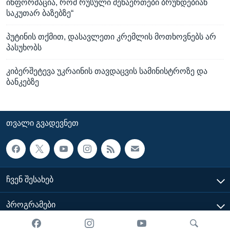
ინფორმაცია, რომ რუსული შენაერთები ბრუნდებიან
საკუთარ ბაზებზე“
პუტინის თქმით, დასავლეთი კრემლის მოთხოვნებს არ
პასუხობს
კიბერშეტევა უკრაინის თავდაცვის სამინისტროზე და
ბანკებზე
ᲗᲕᲐᲚᲘ ᲒᲕᲐᲓᲔᲕᲜᲔᲗ
ᲩᲕᲔᲜ ᲨᲔᲡᲐᲮᲔᲑ
ᲞᲠᲝᲒᲠᲐᲛᲔᲑᲘ