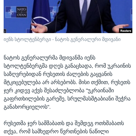
ᲡᲢᲣᲓᲘᲐ ᲕᲐᲨᲘᲜᲒᲢᲝᲜᲘ
ᲔᲙᲝᲜᲝᲛᲘᲙᲐ
Learning English
ᲯᲐᲜᲛᲠᲗᲔᲚᲝᲑᲐ
ᲗᲕᲐᲚᲘ ᲒᲕᲐᲓᲔᲕᲜᲔᲗ
ᲛᲔᲪᲜᲘᲔᲠᲔᲑᲐ
ᲘᲜᲢᲔᲠᲕᲘᲣ
იენს სტოლტენბერგი - ნატოს გენერალური მდივანი
ᲙᲣᲚᲢᲣᲠᲐ
ენები
ნატოს გენერალურმა მდივანმა იენს
ᲒᲐᲚᲘᲚᲔᲝ
სტოლტენბერგმა დღეს განაცხადა, რომ უკრაინის
ᲓᲔᲖᲘᲜᲤᲝᲠᲛᲐᲪᲘᲐ
საზღვრებიდან რუსეთის ძალების გაყვანის
მტკიცებულება არ არსებობს. მისი თქმით, რუსეთს
ჯერ კიდევ აქვს შესაძლებლობა "უკრაინაში
გაფრთხილების გარეშე, სრულმასშტაბიანი შეჭრა
განახორციელოს".
რუსეთმა ჯერ სამშაბათს და შემდეგ ოთხშაბათს
თქვა, რომ სამხედრო წვრთნების ნაწილი