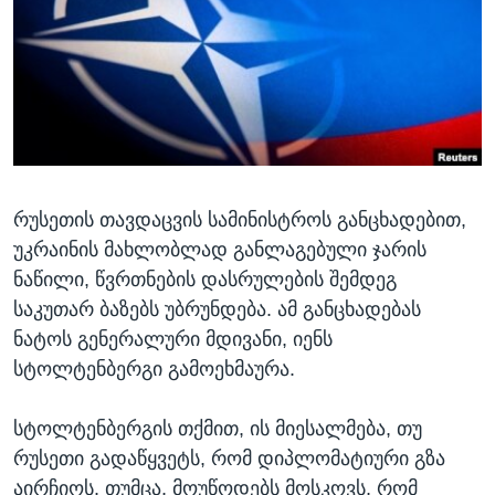
ᲡᲢᲣᲓᲘᲐ ᲕᲐᲨᲘᲜᲒᲢᲝᲜᲘ
ᲔᲙᲝᲜᲝᲛᲘᲙᲐ
Learning English
ᲯᲐᲜᲛᲠᲗᲔᲚᲝᲑᲐ
ᲗᲕᲐᲚᲘ ᲒᲕᲐᲓᲔᲕᲜᲔᲗ
ᲛᲔᲪᲜᲘᲔᲠᲔᲑᲐ
ᲘᲜᲢᲔᲠᲕᲘᲣ
ᲙᲣᲚᲢᲣᲠᲐ
ენები
რუსეთის თავდაცვის სამინისტროს განცხადებით,
ᲒᲐᲚᲘᲚᲔᲝ
უკრაინის მახლობლად განლაგებული ჯარის
ᲓᲔᲖᲘᲜᲤᲝᲠᲛᲐᲪᲘᲐ
ნაწილი, წვრთნების დასრულების შემდეგ
საკუთარ ბაზებს უბრუნდება. ამ განცხადებას
ნატოს გენერალური მდივანი, იენს
სტოლტენბერგი გამოეხმაურა.
სტოლტენბერგის თქმით, ის მიესალმება, თუ
რუსეთი გადაწყვეტს, რომ დიპლომატიური გზა
აირჩიოს. თუმცა, მოუწოდებს მოსკოვს, რომ