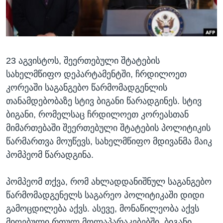
ᲡᲢᲣᲓᲘᲐ ᲕᲐᲨᲘᲜᲒᲢᲝᲜᲘ
ᲔᲙᲝᲜᲝᲛᲘᲙᲐ
Learning English
ᲯᲐᲜᲛᲠᲗᲔᲚᲝᲑᲐ
ᲗᲕᲐᲚᲘ ᲒᲕᲐᲓᲔᲕᲜᲔᲗ
ᲛᲔᲪᲜᲘᲔᲠᲔᲑᲐ
23 აგვისტოს, შეერთებული შტატების
ᲘᲜᲢᲔᲠᲕᲘᲣ
სახელმწიფო დეპარტამენტში, ჩრდილოეთ
ᲙᲣᲚᲢᲣᲠᲐ
კორეაში საგანგებო წარმომადგენლის
ენები
ᲒᲐᲚᲘᲚᲔᲝ
თანამდებობაზე სტივ ბიგანი წარადგინეს. სტივ
ბიგანი, რომელსაც ჩრდილოეთ კორეასთან
ᲓᲔᲖᲘᲜᲤᲝᲠᲛᲐᲪᲘᲐ
მიმართებაში შეერთებული შტატების პოლიტიკის
წარმართვა მოუწევს, სახელმწიფო მდივანმა მაიკ
პომპეომ წარადგინა.
პომპეომ თქვა, რომ ახლადდანიშნულ საგანგებო
წარმომადგენელს საგარეო პოლიტიკაში დიდი
გამოცდილება აქვს. ასევე, მონაწილეობა აქვს
მიღებული რთულ მოლაპარაკებებში. ბიგანი