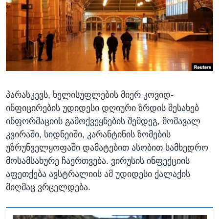
ᲡᲢᲣᲓᲘᲐ ᲕᲐᲨᲘᲜᲒᲢᲝᲜᲘ
ᲔᲙᲝᲜᲝᲛᲘᲙᲐ
Learning English
ᲯᲐᲜᲛᲠᲗᲔᲚᲝᲑᲐ
ᲗᲕᲐᲚᲘ ᲒᲕᲐᲓᲔᲕᲜᲔᲗ
ᲛᲔᲪᲜᲘᲔᲠᲔᲑᲐ
ᲘᲜᲢᲔᲠᲕᲘᲣ
ᲙᲣᲚᲢᲣᲠᲐ
ენები
პარასკევს, ხელისუფლების მიერ კოვიდ-
ᲒᲐᲚᲘᲚᲔᲝ
ინფიცირების უდიდესი დღიური ზრდის შესახებ
ᲓᲔᲖᲘᲜᲤᲝᲠᲛᲐᲪᲘᲐ
ინფორმაციის გამოქვეყნების შემდეგ, მომავალ
კვირაში, სიდნეიში, კარანტინის ზომების
უზრუნველყოფაში დამატებით ასობით სამხედრო
მოსამსახურე ჩაერთვება. ვირუსის ინფექციის
აფეთქება ავსტრალიის ამ უდიდესი ქალაქის
მიღმაც ვრცელდება.