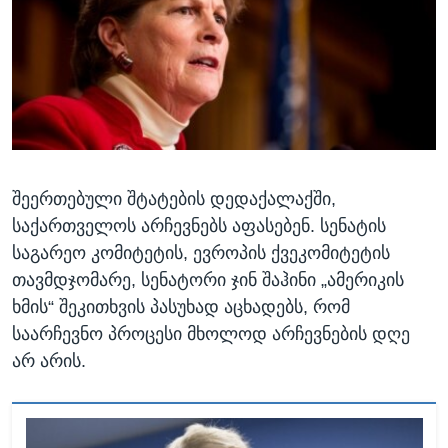
ᲡᲢᲣᲓᲘᲐ ᲕᲐᲨᲘᲜᲒᲢᲝᲜᲘ
ᲔᲙᲝᲜᲝᲛᲘᲙᲐ
Learning English
ᲯᲐᲜᲛᲠᲗᲔᲚᲝᲑᲐ
ᲗᲕᲐᲚᲘ ᲒᲕᲐᲓᲔᲕᲜᲔᲗ
ᲛᲔᲪᲜᲘᲔᲠᲔᲑᲐ
ᲘᲜᲢᲔᲠᲕᲘᲣ
ᲙᲣᲚᲢᲣᲠᲐ
ენები
შეერთებული შტატების დედაქალაქში,
ᲒᲐᲚᲘᲚᲔᲝ
საქართველოს არჩევნებს აფასებენ. სენატის
ᲓᲔᲖᲘᲜᲤᲝᲠᲛᲐᲪᲘᲐ
საგარეო კომიტეტის, ევროპის ქვეკომიტეტის
თავმდჯომარე, სენატორი ჯინ შაჰინი „ამერიკის
ხმის“ შეკითხვის პასუხად აცხადებს, რომ
საარჩევნო პროცესი მხოლოდ არჩევნების დღე
არ არის.