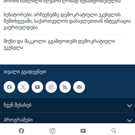
შორის წაშლილი ზღვარი ღრმად შემაშფოთებელია"
სენატორები: არჩევნებზე დემოკრატიული უკუსვლის
შემთხვევაში, საქართველოს დასავლეთთან ინტეგრაცია
გაურთულდება
მიქსი და მაკკოლი: გვაშფოთებს დემოკრატიული
უკუსვლა
ᲗᲕᲐᲚᲘ ᲒᲕᲐᲓᲔᲕᲜᲔᲗ
ᲩᲕᲔᲜ ᲨᲔᲡᲐᲮᲔᲑ
ᲞᲠᲝᲒᲠᲐᲛᲔᲑᲘ