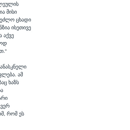
წლეულის
ა მისი
შეძლო ცხადი
ნზია ისეთივე
 აქვე
იოდ
თ.“
ანასკნელი
ლება. ამ
აც ხაზს
ბა
არი
 ვერ
მ, რომ ეს