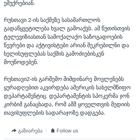
ემუქრებიან.
ᲡᲢᲣᲓᲘᲐ ᲕᲐᲨᲘᲜᲒᲢᲝᲜᲘ
ᲔᲙᲝᲜᲝᲛᲘᲙᲐ
Learning English
ᲯᲐᲜᲛᲠᲗᲔᲚᲝᲑᲐ
რუსთავი 2-ის საქმეზე სასამართლოს
გადაწყვეტილება ხვალ გამოაქვს. ამ წუთისთვის
ᲗᲕᲐᲚᲘ ᲒᲕᲐᲓᲔᲕᲜᲔᲗ
ᲛᲔᲪᲜᲘᲔᲠᲔᲑᲐ
ტელევიზიასთან სამოქალაქო საზოგადოების
ᲘᲜᲢᲔᲠᲕᲘᲣ
წევრები და აქტივისტები არიან შეკრებილნი და
ᲙᲣᲚᲢᲣᲠᲐ
ხელისუფლებას საქმის გამოძიებისკენ
ენები
მოუწოდებენ.
ᲒᲐᲚᲘᲚᲔᲝ
ᲓᲔᲖᲘᲜᲤᲝᲠᲛᲐᲪᲘᲐ
რუსთავი2-ის გარშემო მიმდინარე მოვლენებს
ყურადღებით აკვირდება ამერიკის სახელმწიფო
დეპარტამენტიც. დეპარტამენტის სპოკერმა ჯონ
კირბიმ განაცხადა, რომ აშშ ყოველთვის მედიის
თავისუფლების სადარაჯოზე დადგება.
გაზიარება
Follow us