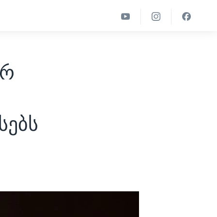
არ
სებს