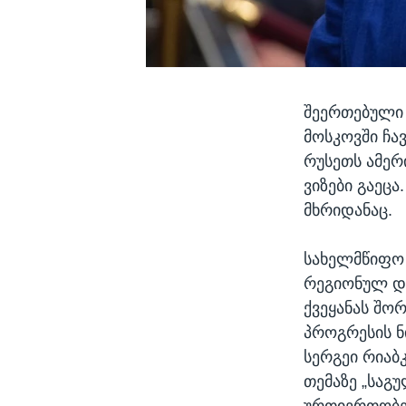
შეერთებული 
მოსკოვში ჩა
რუსეთს ამერ
ვიზები გაეც
მხრიდანაც.
სახელმწიფო 
რეგიონულ და
ქვეყანას შო
პროგრესის ნ
სერგეი რიაბ
თემაზე „საგ
ურთიერთობებ