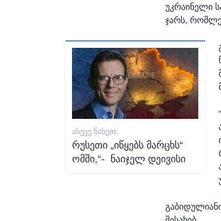
უკრაინელი ს
ჯარს, რომლე
ᲐᲡᲔᲕᲔ ᲜᲐᲮᲔᲗ:
რუსეთი „იწყებს მარცხს“
ომში,“- ნაიჯელ დეივისი
გაბიდულიანი
შესახებ.