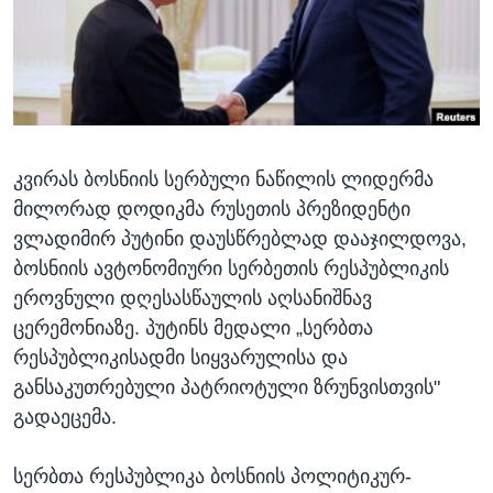
ᲡᲢᲣᲓᲘᲐ ᲕᲐᲨᲘᲜᲒᲢᲝᲜᲘ
ᲔᲙᲝᲜᲝᲛᲘᲙᲐ
Learning English
ᲯᲐᲜᲛᲠᲗᲔᲚᲝᲑᲐ
ᲗᲕᲐᲚᲘ ᲒᲕᲐᲓᲔᲕᲜᲔᲗ
ᲛᲔᲪᲜᲘᲔᲠᲔᲑᲐ
ᲘᲜᲢᲔᲠᲕᲘᲣ
კვირას ბოსნიის სერბული ნაწილის ლიდერმა
ᲙᲣᲚᲢᲣᲠᲐ
ენები
მილორად დოდიკმა რუსეთის პრეზიდენტი
ᲒᲐᲚᲘᲚᲔᲝ
ვლადიმირ პუტინი დაუსწრებლად დააჯილდოვა,
ᲓᲔᲖᲘᲜᲤᲝᲠᲛᲐᲪᲘᲐ
ბოსნიის ავტონომიური სერბეთის რესპუბლიკის
ეროვნული დღესასწაულის აღსანიშნავ
ცერემონიაზე. პუტინს მედალი „სერბთა
რესპუბლიკისადმი სიყვარულისა და
განსაკუთრებული პატრიოტული ზრუნვისთვის"
გადაეცემა.
სერბთა რესპუბლიკა ბოსნიის პოლიტიკურ-