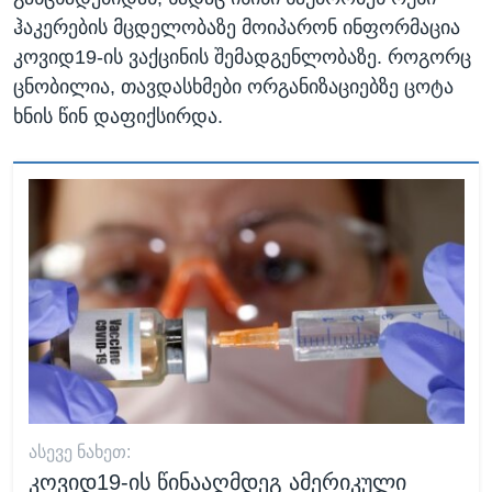
ჰაკერების მცდელობაზე მოიპარონ ინფორმაცია
კოვიდ19-ის ვაქცინის შემადგენლობაზე. როგორც
ცნობილია, თავდასხმები ორგანიზაციებზე ცოტა
ხნის წინ დაფიქსირდა.
ᲐᲡᲔᲕᲔ ᲜᲐᲮᲔᲗ:
კოვიდ19-ის წინააღმდეგ ამერიკული