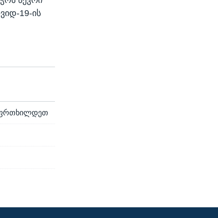
ჭოს წევრი
ვიდ-19-ის
ვუფრთხილდეთ