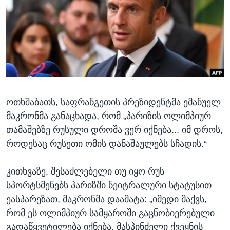
ᲡᲢᲣᲓᲘᲐ ᲕᲐᲨᲘᲜᲒᲢᲝᲜᲘ
ᲔᲙᲝᲜᲝᲛᲘᲙᲐ
Learning English
ᲯᲐᲜᲛᲠᲗᲔᲚᲝᲑᲐ
ᲗᲕᲐᲚᲘ ᲒᲕᲐᲓᲔᲕᲜᲔᲗ
ᲛᲔᲪᲜᲘᲔᲠᲔᲑᲐ
ᲘᲜᲢᲔᲠᲕᲘᲣ
ᲙᲣᲚᲢᲣᲠᲐ
ენები
ოთხშაბათს, საფრანგეთის პრეზიდენტმა ემანუელ
ᲒᲐᲚᲘᲚᲔᲝ
მაკრონმა განაცხადა, რომ „პარიზის ოლიმპიურ
ᲓᲔᲖᲘᲜᲤᲝᲠᲛᲐᲪᲘᲐ
თამაშებზე რუსული დროშა ვერ იქნება... იმ დროს,
როდესაც რუსეთი ომის დანაშაულებს სჩადის.“
კითხვაზე, შესაძლებელი თუ იყო რუს
სპორტსმენებს პარიზში ნეიტრალური სტატუსით
ეასპარეზათ, მაკრონმა დაამატა: „იმედი მაქვს,
რომ ეს ოლიმპიურ სამყაროში გაცნობიერებული
გადაწყვეტილება იქნება. მასპინძელი ქვეყნის