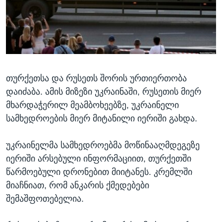
ᲡᲢᲣᲓᲘᲐ ᲕᲐᲨᲘᲜᲒᲢᲝᲜᲘ
ᲔᲙᲝᲜᲝᲛᲘᲙᲐ
Learning English
ᲯᲐᲜᲛᲠᲗᲔᲚᲝᲑᲐ
ᲗᲕᲐᲚᲘ ᲒᲕᲐᲓᲔᲕᲜᲔᲗ
ᲛᲔᲪᲜᲘᲔᲠᲔᲑᲐ
ᲘᲜᲢᲔᲠᲕᲘᲣ
თურქეთსა და რუსეთს შორის ურთიერთობა
ᲙᲣᲚᲢᲣᲠᲐ
ენები
დაიძაბა. ამის მიზეზი უკრაინაში, რუსეთის მიერ
ᲒᲐᲚᲘᲚᲔᲝ
მხარდაჭერილ მეამბოხეებზე, უკრაინელი
ᲓᲔᲖᲘᲜᲤᲝᲠᲛᲐᲪᲘᲐ
სამხედროების მიერ მიტანილი იერიში გახდა.
უკრაინელმა სამხედროებმა მოწინააღმდეგეზე
იერიში არსებული ინფორმაციით, თურქეთში
წარმოებული დრონებით მიიტანეს. კრემლში
მიაჩნიათ, რომ ანკარის ქმედებები
შემაშფოთებელია.