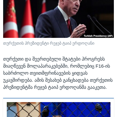
ᲡᲢᲣᲓᲘᲐ ᲕᲐᲨᲘᲜᲒᲢᲝᲜᲘ
ᲔᲙᲝᲜᲝᲛᲘᲙᲐ
Learning English
ᲯᲐᲜᲛᲠᲗᲔᲚᲝᲑᲐ
ᲗᲕᲐᲚᲘ ᲒᲕᲐᲓᲔᲕᲜᲔᲗ
ᲛᲔᲪᲜᲘᲔᲠᲔᲑᲐ
ᲘᲜᲢᲔᲠᲕᲘᲣ
ᲙᲣᲚᲢᲣᲠᲐ
თურქეთის პრეზიდენტი რეჯებ ტაიპ ერდოღანი
ენები
ᲒᲐᲚᲘᲚᲔᲝ
თურქეთი და შეერთებული შტატები პროგრესს
ᲓᲔᲖᲘᲜᲤᲝᲠᲛᲐᲪᲘᲐ
მიაღწევენ მოლაპარაკებებში, რომლებიც F16-ის
საბრძოლო თვითმფრინავების ყიდვას
უკავშირდება. ამის შესახებ განცხადება თურქეთის
პრეზიდენტმა რეჯებ ტაიპ ერდოღანმა გააკეთა.