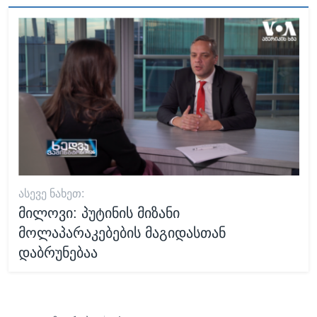
ᲐᲡᲔᲕᲔ ᲜᲐᲮᲔᲗ:
მილოვი: პუტინის მიზანი
მოლაპარაკებების მაგიდასთან
დაბრუნებაა