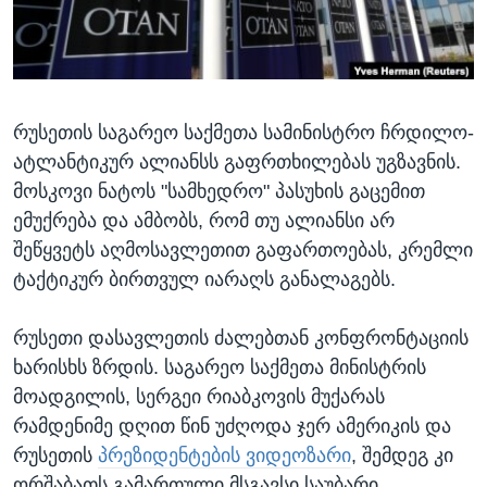
ᲡᲢᲣᲓᲘᲐ ᲕᲐᲨᲘᲜᲒᲢᲝᲜᲘ
ᲔᲙᲝᲜᲝᲛᲘᲙᲐ
Learning English
ᲯᲐᲜᲛᲠᲗᲔᲚᲝᲑᲐ
ᲗᲕᲐᲚᲘ ᲒᲕᲐᲓᲔᲕᲜᲔᲗ
ᲛᲔᲪᲜᲘᲔᲠᲔᲑᲐ
რუსეთის საგარეო საქმეთა სამინისტრო ჩრდილო-
ᲘᲜᲢᲔᲠᲕᲘᲣ
ატლანტიკურ ალიანსს გაფრთხილებას უგზავნის.
ᲙᲣᲚᲢᲣᲠᲐ
მოსკოვი ნატოს "სამხედრო" პასუხის გაცემით
ენები
ᲒᲐᲚᲘᲚᲔᲝ
ემუქრება და ამბობს, რომ თუ ალიანსი არ
შეწყვეტს აღმოსავლეთით გაფართოებას, კრემლი
ᲓᲔᲖᲘᲜᲤᲝᲠᲛᲐᲪᲘᲐ
ტაქტიკურ ბირთვულ იარაღს განალაგებს.
რუსეთი დასავლეთის ძალებთან კონფრონტაციის
ხარისხს ზრდის. საგარეო საქმეთა მინისტრის
მოადგილის, სერგეი რიაბკოვის მუქარას
რამდენიმე დღით წინ უძღოდა ჯერ ამერიკის და
რუსეთის
პრეზიდენტების ვიდეოზარი
, შემდეგ კი
ორშაბათს გამართული მსგავსი საუბარი