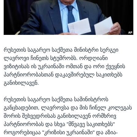
ᲡᲢᲣᲓᲘᲐ ᲕᲐᲨᲘᲜᲒᲢᲝᲜᲘ
ᲔᲙᲝᲜᲝᲛᲘᲙᲐ
Learning English
ᲯᲐᲜᲛᲠᲗᲔᲚᲝᲑᲐ
ᲗᲕᲐᲚᲘ ᲒᲕᲐᲓᲔᲕᲜᲔᲗ
ᲛᲔᲪᲜᲘᲔᲠᲔᲑᲐ
ᲘᲜᲢᲔᲠᲕᲘᲣ
რუსეთის საგარეო საქმეთა მინისტრი სერგეი
ᲙᲣᲚᲢᲣᲠᲐ
ენები
ლავროვი ჩინეთს სტუმრობს. ორდღიანი
ᲒᲐᲚᲘᲚᲔᲝ
ვიზიტისას ის უკრაინაში ომთან და ორი ქვეყნის
ᲓᲔᲖᲘᲜᲤᲝᲠᲛᲐᲪᲘᲐ
პარტნიორობასთან დაკავშირებულ საკითხებს
განიხილავენ.
რუსეთის საგარეო საქმეთა სამინისტროს
განცხადებით, ლავროვსა და მის ჩინელ კოლეგას
შორის შეხვედრისას განიხილავენ ორმხრივ
პარტნიორობას და სხვა "მწვავე საკითხებს"
როგორებიცაა "კრიზისი უკრაინაში" და აზია-