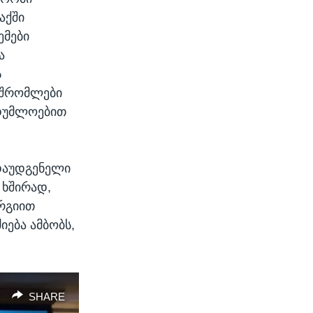
აქში
ემები
ა
ს
მშრომლები
იდუმლოებით
 დაუდგენელი
ე ხშირად,
ერგიით
იება ამბობს,
SHARE