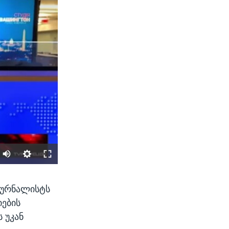
SHARE
 ჟურნალისტს
იების
 უკან