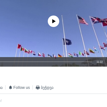
No media source currently available
11:22
EMBED
ბა
Follow us
ბეჭდვა
of