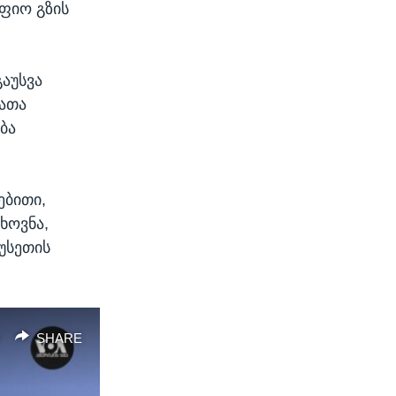
აფიო გზის
აუსვა
რათა
ბა
ებითი,
ხოვნა,
უსეთის
SHARE