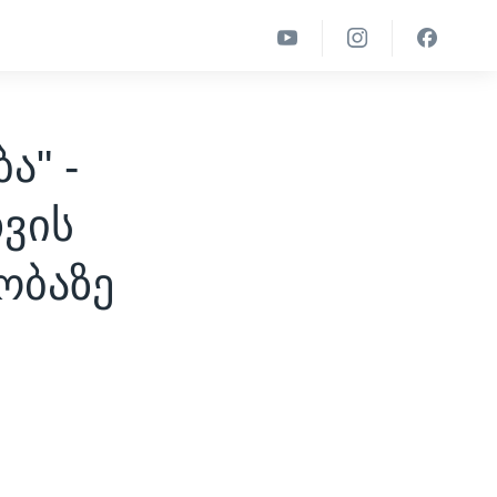
ა" -
თვის
ობაზე