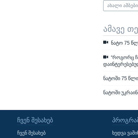
ახალი ამბებ
ამავე თ
ნატო 75 წლი
“როგორც ჩა
დაინტერესებუ
ნატოში 75 წლი
ნატოში უკრაინ
ᲩᲕᲔᲜ ᲨᲔᲡᲐᲮᲔᲑ
ᲞᲠᲝᲒᲠᲐᲛ
Learning English
ჩვენ შესახებ
ხედვა ვაშ