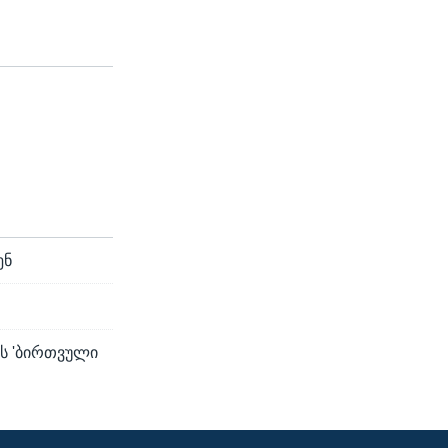
ენ
ის 'ბირთვული