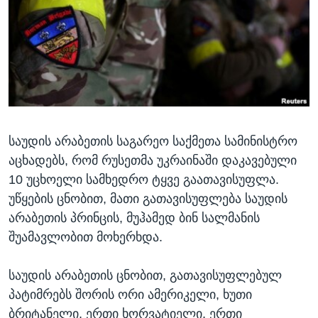
ᲡᲢᲣᲓᲘᲐ ᲕᲐᲨᲘᲜᲒᲢᲝᲜᲘ
ᲔᲙᲝᲜᲝᲛᲘᲙᲐ
Learning English
ᲯᲐᲜᲛᲠᲗᲔᲚᲝᲑᲐ
ᲗᲕᲐᲚᲘ ᲒᲕᲐᲓᲔᲕᲜᲔᲗ
ᲛᲔᲪᲜᲘᲔᲠᲔᲑᲐ
ᲘᲜᲢᲔᲠᲕᲘᲣ
ᲙᲣᲚᲢᲣᲠᲐ
ენები
საუდის არაბეთის საგარეო საქმეთა სამინისტრო
ᲒᲐᲚᲘᲚᲔᲝ
აცხადებს, რომ რუსეთმა უკრაინაში დაკავებული
ᲓᲔᲖᲘᲜᲤᲝᲠᲛᲐᲪᲘᲐ
10 უცხოელი სამხედრო ტყვე გაათავისუფლა.
უწყების ცნობით, მათი გათავისუფლება საუდის
არაბეთის პრინცის, მუჰამედ ბინ სალმანის
შუამავლობით მოხერხდა.
საუდის არაბეთის ცნობით, გათავისუფლებულ
პატიმრებს შორის ორი ამერიკელი, ხუთი
ბრიტანელი, ერთი ხორვატიელი, ერთი