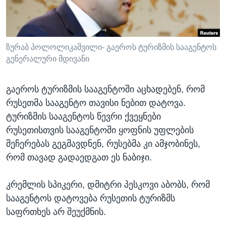
ᲡᲢᲣᲓᲘᲐ ᲕᲐᲨᲘᲜᲒᲢᲝᲜᲘ
ᲔᲙᲝᲜᲝᲛᲘᲙᲐ
Learning English
ᲯᲐᲜᲛᲠᲗᲔᲚᲝᲑᲐ
ᲗᲕᲐᲚᲘ ᲒᲕᲐᲓᲔᲕᲜᲔᲗ
ᲛᲔᲪᲜᲘᲔᲠᲔᲑᲐ
ზურაბ პოლოლიკაშვილი- გაეროს ტურიზმის სააგენტოს
გენერალური მდივანი
ᲘᲜᲢᲔᲠᲕᲘᲣ
ᲙᲣᲚᲢᲣᲠᲐ
გაეროს ტურიზმის სააგენტოში აცხადებენ, რომ
ენები
ᲒᲐᲚᲘᲚᲔᲝ
რუსეთმა სააგენტო თავისი ნებით დატოვა.
ტურიზმის სააგენტოს წევრი ქვეყნები
ᲓᲔᲖᲘᲜᲤᲝᲠᲛᲐᲪᲘᲐ
რუსეთისთვის სააგენტოში ყოფნის უფლების
შეჩერებას გეგმავდნენ, რუსებმა კი ამჯობინეს,
რომ თავად გადაედგათ ეს ნაბიჯი.
კრემლის სპიკერი, დმიტრი პესკოვი აბობს, რომ
სააგენტოს დატოვება რუსეთის ტურიზმს
საფრთხეს არ შეუქმნის.