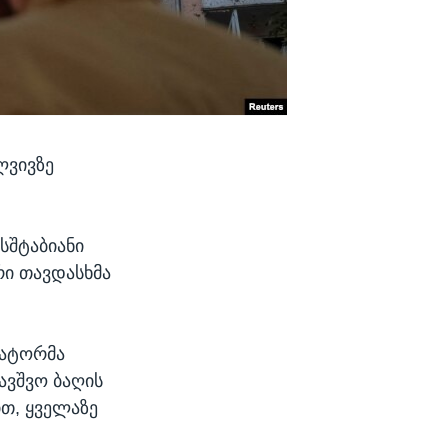
ლვივზე
სშტაბიანი
რი თავდასხმა
ნატორმა
ბავშვო ბაღის
ით, ყველაზე